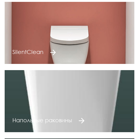
SilentClean
Напольные раковины