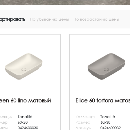
ортировать
По убыванию цены
По возрастанию цены
een 60 lino матовый
Elice 60 tortora мато
лекция
Tonalità
Коллекция
Tonalità
змер
60x38
Размер
60x38
икул
0424600030
Артикул
0424600032