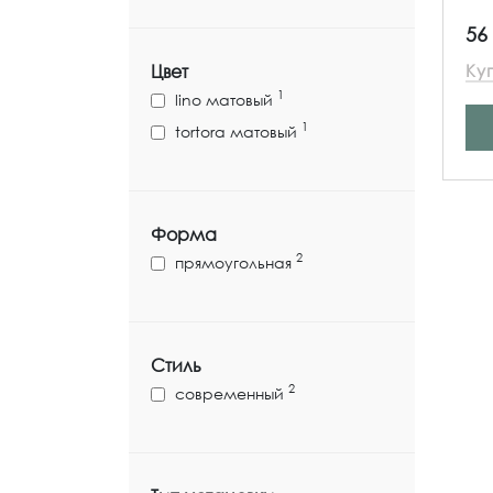
56
Цвет
Ку
1
lino матовый
1
tortora матовый
Форма
2
прямоугольная
Стиль
2
современный