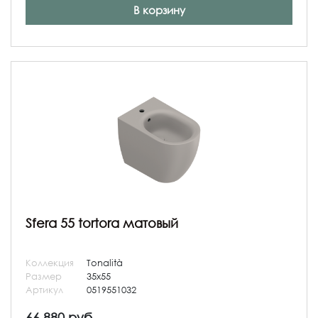
В корзину
Sfera 55 tortora матовый
Коллекция
Tonalità
Размер
35x55
Артикул
0519551032
66 880 руб.