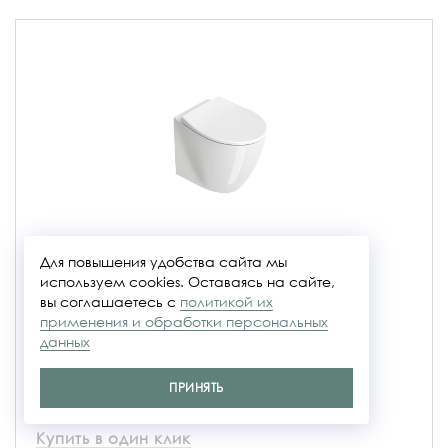
Italy 52
Для повышения удобства сайта мы
используем cookies. Оставаясь на сайте,
вы соглашаетесь с
политикой их
Коллекция
Italy
применения и обработки персональных
Размер
52x37
Артикул
0712520001
данных
30 305 руб.
ПРИНЯТЬ
Купить в один клик