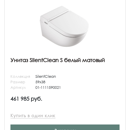
Унитаз SilentClean S белый матовый
Коллекция
SilentClean
Размер
59x38
Артикул
01-1111590021
461 985 руб.
Купить в один клик