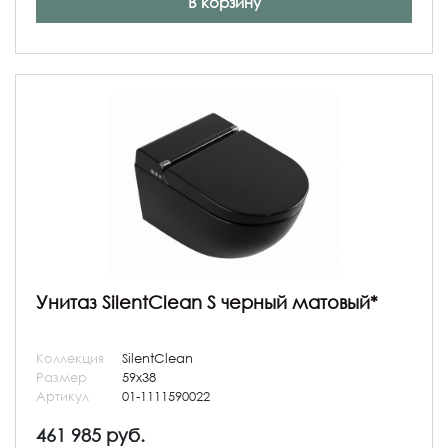
В корзину
Унитаз SilentClean S черный матовый*
Коллекция
SilentClean
Размер
59x38
Артикул
01-1111590022
461 985 руб.