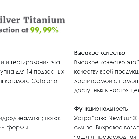
Высокое качество
 и тестирования эта
Высокое качество это
упна для 14 подвесных
качеству всей продукц
 в каталоге Catalano
достигаемой с помощ
доступных в настоящее
Функциональность
гидродинамики; поток
Устройство Newflush®
лил формы.
смыва. Вихревое возд
чаши и превосходная 