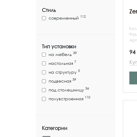
Стиль
Ze
112
современный
Кол
Ра
Арт
Тип установки
94
39
на мебель
Ку
7
настольная
5
на структуру
39
подвесная
36
под столешницу
110
полувстроенная
Категории