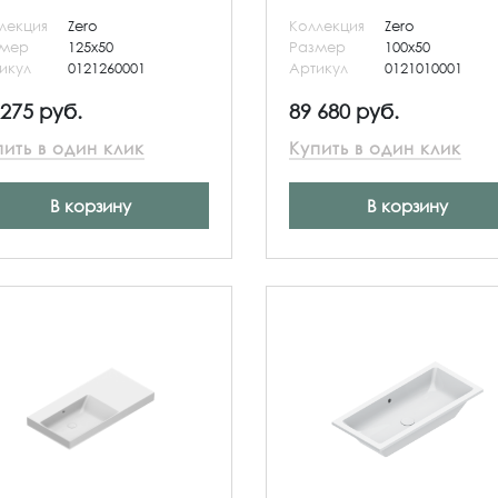
лекция
Zero
Коллекция
Zero
змер
125x50
Размер
100x50
икул
0121260001
Артикул
0121010001
 275 руб.
89 680 руб.
пить в один клик
Купить в один клик
В корзину
В корзину