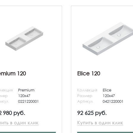
emium 120
Elice 120
лекция
Premium
Коллекция
Elice
змер
120x47
Размер
120x47
икул
0221220001
Артикул
0421220001
2 980 руб.
92 625 руб.
пить в один клик
Купить в один клик