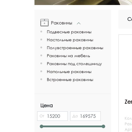
С
Раковины
Подвесные раковины
Настольные раковины
Полувстроенные раковины
Раковины на мебель
Раковины под столешницу
Напольные раковины
Встроенные раковины
Ze
Цена
От
До
Кол
Ра
Арт