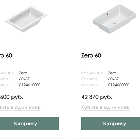
ro 60
Zero 60
лекция
Zero
Коллекция
Zero
змер
60x37
Размер
60x37
икул
0124610001
Артикул
0124600001
 600 руб.
42 370 руб.
пить в один клик
Купить в один клик
В корзину
В корзину