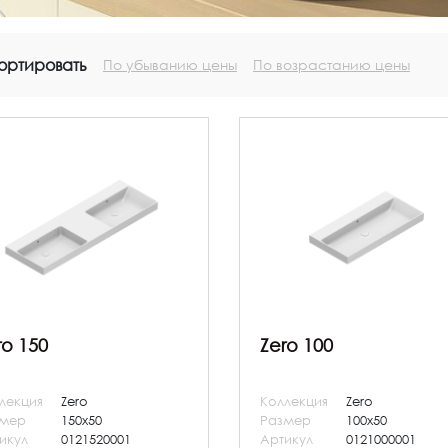
ортировать
По убыванию цены
По возрастанию цены
ro 150
Zero 100
лекция
Zero
Коллекция
Zero
змер
150x50
Размер
100x50
икул
0121520001
Артикул
0121000001