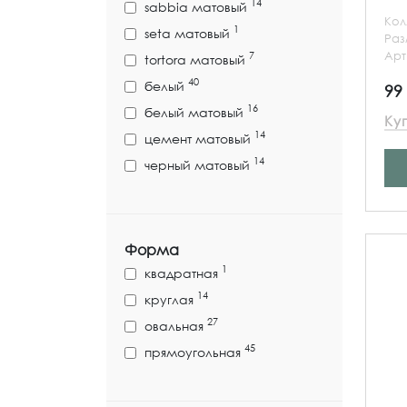
14
sabbia матовый
Кол
1
seta матовый
Ра
Арт
7
tortora матовый
40
белый
99
16
белый матовый
Ку
14
цемент матовый
14
черный матовый
Форма
1
квадратная
14
круглая
27
овальная
45
прямоугольная