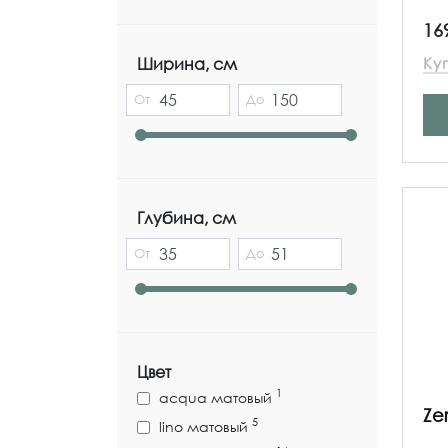
16
Ширина, см
Ку
От
До
Глубина, см
От
До
Цвет
1
acqua матовый
Ze
5
lino матовый