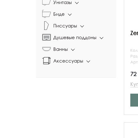
Унитазы
Биде
Писсуары
Ze
Душевые поддоны
Ванны
Кол
Ра
Аксессуары
Арт
72
Ку