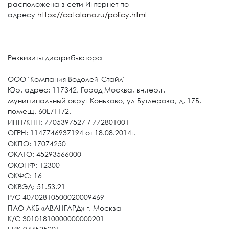
расположена в сети Интернет по
адресу
https://catalano.ru/policy.html
Реквизиты дистрибьютора
ООО "Компания Водолей-Стайл"
Юр. адрес: 117342, Город Москва, вн.тер.г.
муниципальный округ Коньково, ул Бутлерова, д. 17Б,
помещ. 60Е/11/2.
ИНН/КПП: 7705397527 / 772801001
ОГРН: 1147746937194 от 18.08.2014г.
ОКПО: 17074250
ОКАТО: 45293566000
ОКОПФ: 12300
ОКФС: 16
ОКВЭД: 51.53.21
Р/С 40702810500020009469
ПАО АКБ «АВАНГАРД» г. Москва
К/С 30101810000000000201