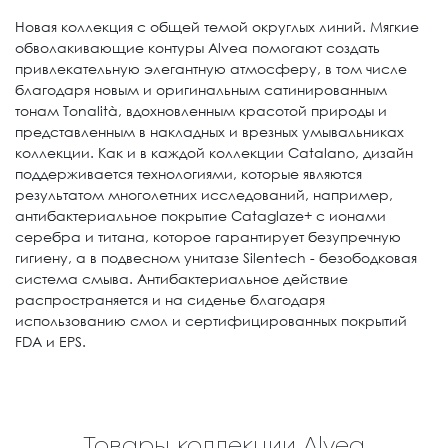
Новая коллекция с общей темой округлых линий. Мягкие
обволакивающие контуры Alvea помогают создать
привлекательную элегантную атмосферу, в том числе
благодаря новым и оригинальным сатинированным
тонам Tonalità, вдохновленным красотой природы и
представленным в накладных и врезных умывальниках
коллекции. Как и в каждой коллекции Catalano, дизайн
поддерживается технологиями, которые являются
результатом многолетних исследований, например,
антибактериальное покрытие Cataglaze+ с ионами
серебра и титана, которое гарантирует безупречную
гигиену, а в подвесном унитазе Silentech - безободковая
система смыва. Антибактериальное действие
распространяется и на сиденье благодаря
использованию смол и сертифицированных покрытий
FDA и EPS.
Товары коллекции Alvea