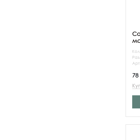
Co
ма
Кол
Ра
Арт
78
Ку