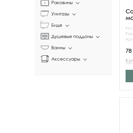
Раковины
Co
Унитазы
ма
Биде
Кол
Ра
Душевые поддоны
Арт
Ванны
78
Аксессуары
Ку