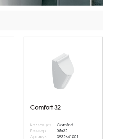
Comfort 32
Коллекция
Comfort
Размер
35x32
Артикул
0932641001