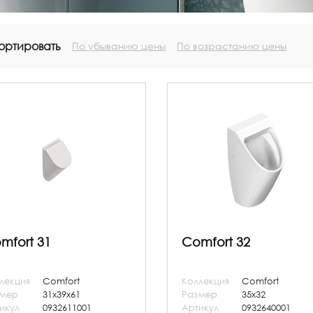
ортировать
По убыванию цены
По возрастанию цены
mfort 31
Comfort 32
лекция
Comfort
Коллекция
Comfort
змер
31x39x61
Размер
35x32
икул
0932611001
Артикул
0932640001