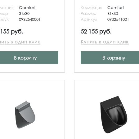
лекция
Comfort
Коллекция
Comfort
змер
31x30
Размер
31x30
икул
0932540001
Артикул
0932541001
 155 руб.
52 155 руб.
пить в один клик
Купить в один клик
В корзину
В корзину