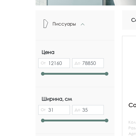
С
Писсуары
Цена
От
До
Ширина, см
Co
От
До
Кол
Ра
Арт