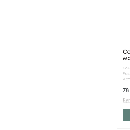
Co
ма
Кол
Ра
Арт
78
Ку