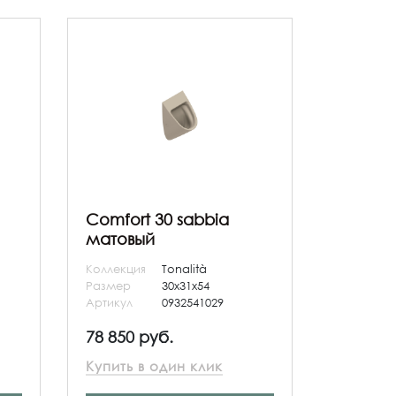
Comfort 30 sabbia
матовый
Коллекция
Tonalità
Размер
30x31x54
Артикул
0932541029
78 850 руб.
Купить в один клик