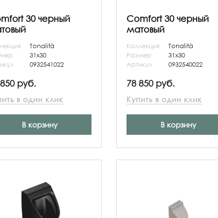
mfort 30 черный
Comfort 30 черный
товый
матовый
лекция
Tonalità
Коллекция
Tonalità
змер
31x30
Размер
31x30
икул
0932541022
Артикул
0932540022
 850 руб.
78 850 руб.
пить в один клик
Купить в один клик
В корзину
В корзину