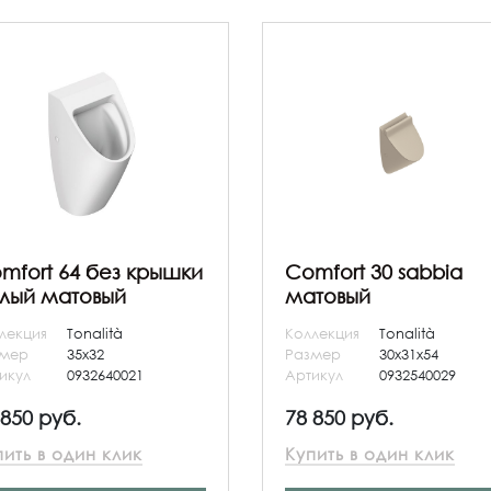
mfort 64 без крышки
Comfort 30 sabbia
лый матовый
матовый
лекция
Tonalità
Коллекция
Tonalità
змер
35x32
Размер
30x31x54
икул
0932640021
Артикул
0932540029
 850 руб.
78 850 руб.
пить в один клик
Купить в один клик