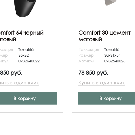
mfort 64 черный
Comfort 30 цемент
товый
матовый
лекция
Tonalità
Коллекция
Tonalità
змер
35x32
Размер
30x31x54
икул
0932640022
Артикул
0932540023
 850 руб.
78 850 руб.
пить в один клик
Купить в один клик
В корзину
В корзину