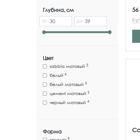
56
Глубина, см
Ку
От
До
Цвет
2
sabbia матовый
6
белый
5
белый матовый
2
цемент матовый
4
черный матовый
Co
Форма
9
круглая