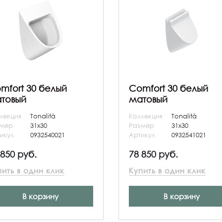
mfort 30 белый
Comfort 30 белый
товый
матовый
лекция
Tonalità
Коллекция
Tonalità
змер
31x30
Размер
31x30
икул
0932540021
Артикул
0932541021
 850 руб.
78 850 руб.
пить в один клик
Купить в один клик
В корзину
В корзину