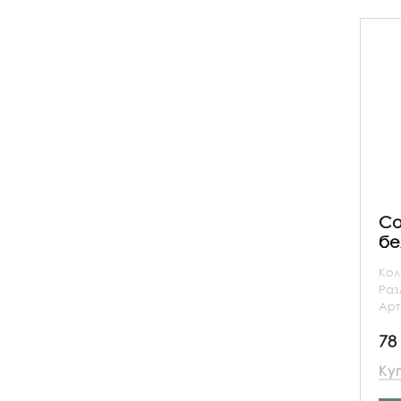
Co
бе
Кол
Ра
Арт
78
Ку