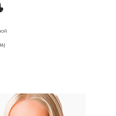
ной
86)