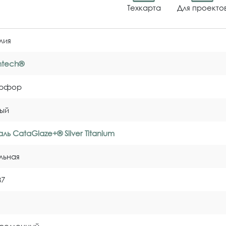
Техкарта
Для проекто
лия
entech®
рфор
ый
ль CataGlaze+® Silver Titanium
льная
37
временный