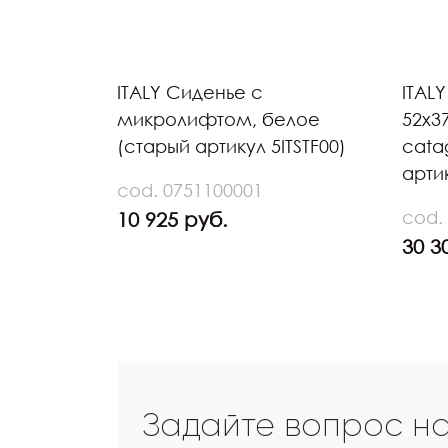
ITALY Сиденье с
ITAL
микролифтом, белое
52х3
(старый артикул 5ITSTF00)
cata
артик
cod. 0751100001
cod.
10 925 руб.
30 3
Задайте вопрос н