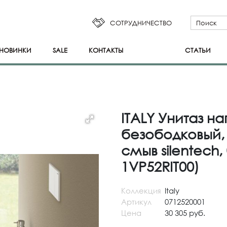
СОТРУДНИЧЕСТВО
НОВИНКИ
SALE
КОНТАКТЫ
СТАТЬИ
ITALY Унитаз н
безободковый, 
смыв silentech
1VP52RIT00)
Коллекция
Italy
Артикул
0712520001
Цена
30 305 руб.