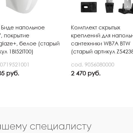
Y Биде напольное
Комплект скрытых
7, покрытие
креплений для наполь
glaze+, белое (старый
сантехники WB7A BTW
ул 1BI52IT00)
(старый артикул Z5423
 0719521001
cod. 9056080000
05 руб.
2 470 руб.
ашему специалисту