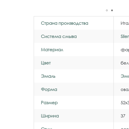
Страна производства
Ита
Система смыва
Sil
Материал
фа
Цвет
бел
Эмаль
Эма
Форма
ова
Размер
52x
Ширина
37
Стиль
со