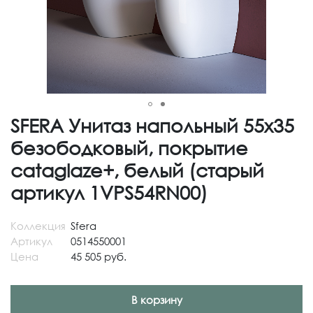
SFERA Унитаз напольный 55х35
безободковый, покрытие
cataglaze+, белый (старый
артикул 1VPS54RN00)
Коллекция
Sfera
Артикул
0514550001
Цена
45 505 руб.
В корзину