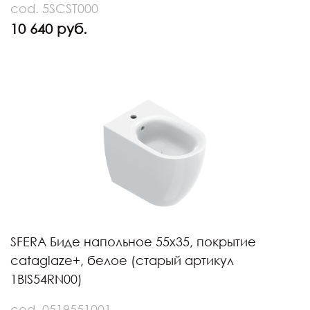
cod. 5SCST000
10 640 руб.
SFERA Биде напольное 55х35, покрытие
cataglaze+, белое (старый артикул
1BIS54RN00)
cod. 0519551001