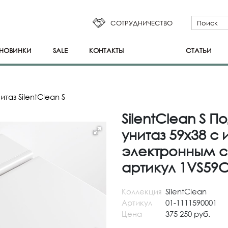
СОТРУДНИЧЕСТВО
НОВИНКИ
SALE
КОНТАКТЫ
СТАТЬИ
итаз SilentClean S
SilentClean S 
унитаз 59x38 с
электронным с
артикул 1VS59
Коллекция
SilentClean
Артикул
01-1111590001
Цена
375 250 руб.