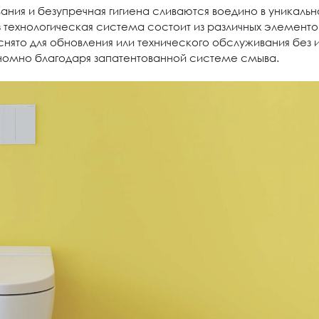
ания и безупречная гигиена сливаются воедино в уникаль
з технологическая система состоит из различных элементо
нято для обновления или технического обслуживания без 
номно благодаря запатентованной системе смыва.