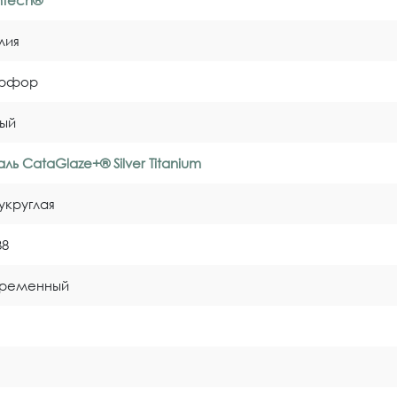
entech®
лия
рфор
ый
ль CataGlaze+® Silver Titanium
укруглая
38
временный