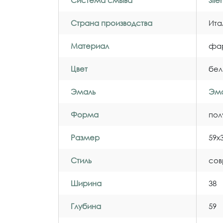
Система смыва
Sil
Страна производства
Ита
Материал
фа
Цвет
бел
Эмаль
Эма
Форма
пол
Размер
59x
Стиль
со
Ширина
38
Глубина
59