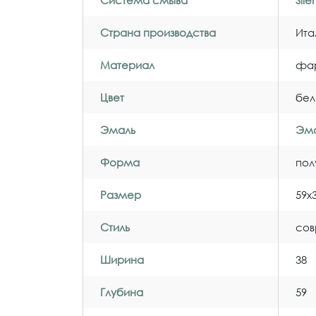
Система смыва
Sil
Страна производства
Ита
Материал
фа
Цвет
бел
Эмаль
Эма
Форма
пол
Размер
59x
Стиль
со
Ширина
38
Глубина
59