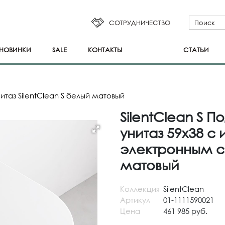
СОТРУДНИЧЕСТВО
НОВИНКИ
SALE
КОНТАКТЫ
СТАТЬИ
итаз SilentClean S белый матовый
SilentClean S 
унитаз 59x38 с
электронным 
матовый
Коллекция
SilentClean
Артикул
01-1111590021
Цена
461 985 руб.