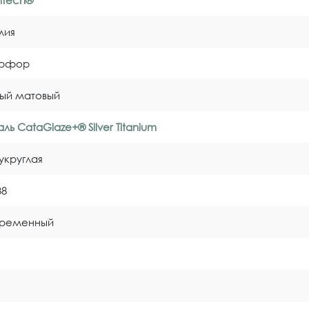
entech®
лия
рфор
ый матовый
ль CataGlaze+® Silver Titanium
укруглая
38
временный