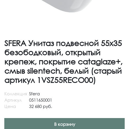
SFERA Унитаз подвесной 55х35
безободковый, открытый
крепеж, покрытие cataglaze+,
смыв silentech, белый (старый
артикул 1VSZ55RECO00)
Коллекция
Sfera
Артикул
0511650001
Цена
32 680 руб.
В корзину