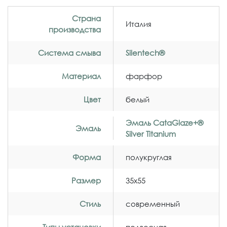
Страна
Италия
производства
Система смыва
Silentech®
Материал
фарфор
Цвет
белый
Эмаль CataGlaze+®
Эмаль
Silver Titanium
Форма
полукруглая
Размер
35x55
Стиль
современный