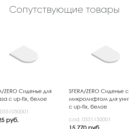
Сопутствующие товары
A/ZERO Сиденье для
SFERA/ZERO Сиденье с
за с up-fix, белое
микролифтом для уни
с up-fix, белое
 0551050001
cod. 0551150001
25 руб.
15 770 руб.