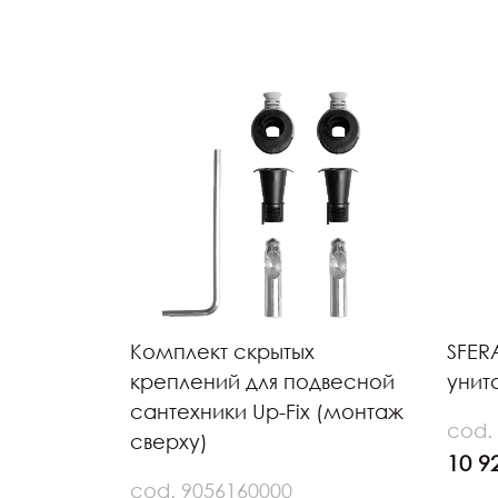
Комплект скрытых
SFER
креплений для подвесной
унита
сантехники Up-Fix (монтаж
cod.
сверху)
10 9
cod. 9056160000