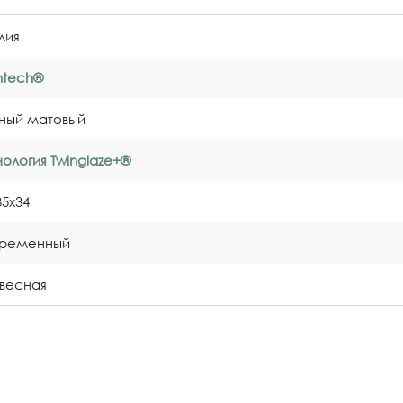
лия
entech®
ный матовый
нология Twinglaze+®
35x34
временный
весная