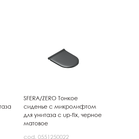
SFERA/ZERO Тонкое
таза
сиденье с микролифтом
для унитаза с up-fix, черное
матовое
cod. 0551250022