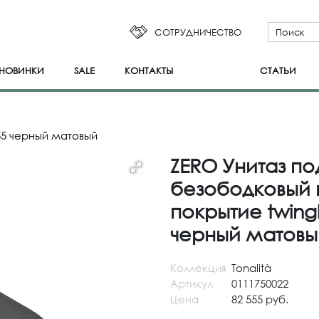
СОТРУДНИЧЕСТВО
НОВИНКИ
SALE
КОНТАКТЫ
СТАТЬИ
55 черный матовый
ZERO Унитаз по
безободковый п
покрытие twingl
черный матовы
Коллекция
Tonalità
Артикул
0111750022
Цена
82 555 руб.