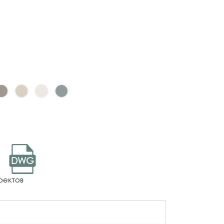
DWG
оектов