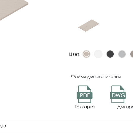
Цвет:
Файлы для скачивания
PDF
DWG
Техкарта
Для пр
лия