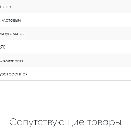
idtech
a матовый
моугольная
x70
временный
увстроенная
Сопутствующие товары