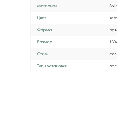
Материал
Sol
Цвет
set
Форма
пря
Размер
130
Стиль
со
Типы установки
пол