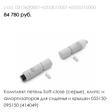
cod. 0515630001+0533010001+0555510000
84 780 руб.
Комплект петель Soft-close (серые), клипс и
амортизаторов для сиденья и крышки 055150-
095150 (414049)