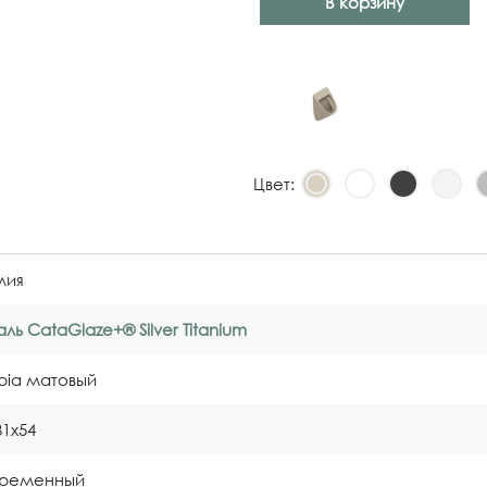
В корзину
Цвет:
лия
ль CataGlaze+® Silver Titanium
bia матовый
31x54
временный