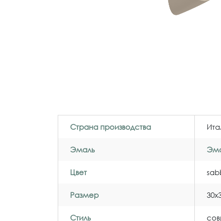
Страна производства
Ита
Эмаль
Эма
Цвет
sab
Размер
30x
Стиль
со