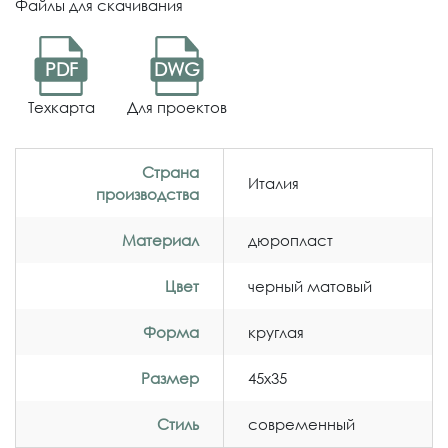
Файлы для скачивания
PDF
DWG
Техкарта
Для проектов
Страна
Италия
производства
Материал
дюропласт
Цвет
черный матовый
Форма
круглая
Размер
45x35
Стиль
современный