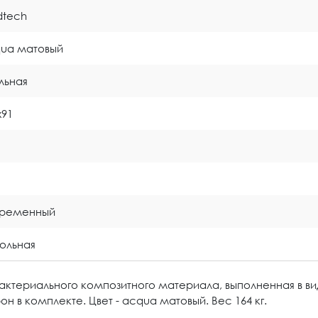
idtech
ua матовый
льная
x91
временный
ольная
бактериального композитного материала, выполненная в в
н в комплекте. Цвет - acqua матовый. Вес 164 кг.