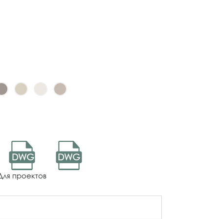
DWG
DWG
Для проектов