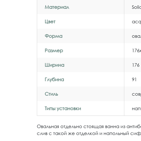
Материал
Sol
Цвет
acq
Форма
ова
Размер
176
Ширина
176
Глубина
91
Стиль
со
Типы установки
нап
Овальная отдельно стоящая ванна из анти
слив с такой же отделкой и напольный сифо