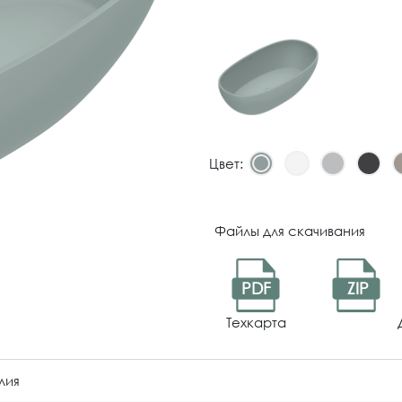
Цвет:
Файлы для скачивания
PDF
ZIP
Техкарта
лия