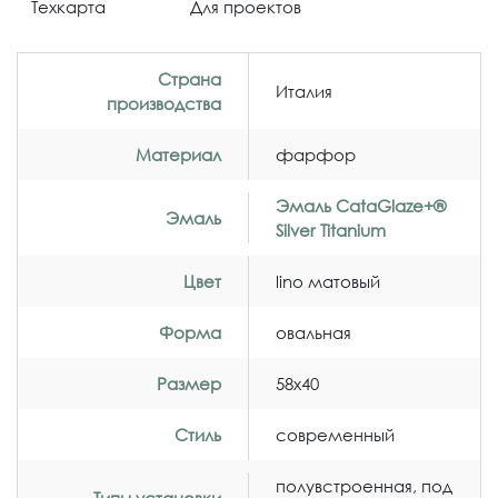
Техкарта
Для проектов
Страна
Италия
производства
Материал
фарфор
Эмаль CataGlaze+®
Эмаль
Silver Titanium
Цвет
lino матовый
Форма
овальная
Размер
58x40
Стиль
современный
полувстроенная, под