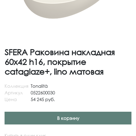
SFERA Раковина накладная
60х42 h16, покрытие
cataglaze+, lino матовая
Коллекция
Tonalità
Артикул
0522600030
Цена
54 245 руб.
В корзину
Купить в один клик