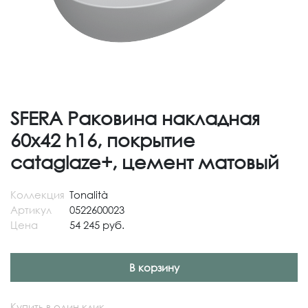
SFERA Раковина накладная
60х42 h16, покрытие
cataglaze+, цемент матовый
Коллекция
Tonalità
Артикул
0522600023
Цена
54 245 руб.
В корзину
Купить в один клик