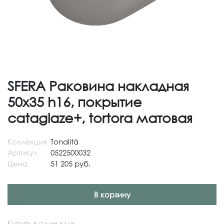
SFERA Раковина накладная
50х35 h16, покрытие
cataglaze+, tortora матовая
Коллекция
Tonalità
Артикул
0522500032
Цена
51 205 руб.
В корзину
Купить в один клик