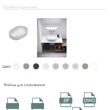
Купить в один клик
Цвет:
Файлы для скачивания
PDF
PDF
ZIP
DWG