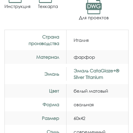
DWG
Инструкция
Техкарта
Для проектов
Страна
Италия
производства
Материал
фарфор
Эмаль CataGlaze+®
Эмаль
Silver Titanium
Цвет
белый матовый
Форма
овальная
Размер
60x42
Стиль
современный