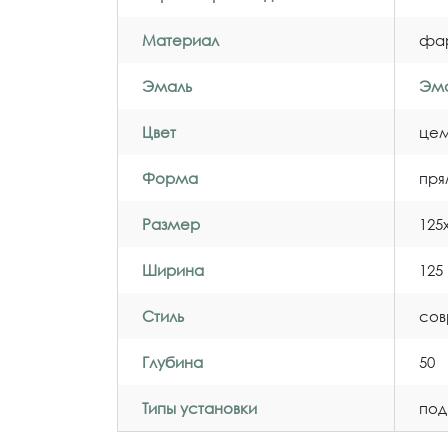
Материал
фа
Эмаль
Эма
Цвет
цем
Форма
пря
Размер
125
Ширина
125
Стиль
со
Глубина
50
Типы установки
под