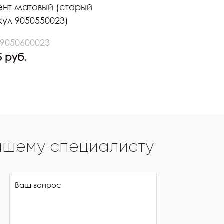
нт матовый (старый
кул 9050550023)
 9050600023
5 руб.
ашему специалисту