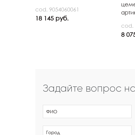
цеме
cod. 9054060061
арти
18 145 руб.
cod.
8 07
Задайте вопрос н