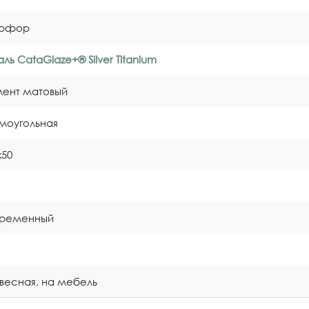
рфор
ль CataGlaze+® Silver Titanium
ент матовый
моугольная
x50
временный
весная, на мебель