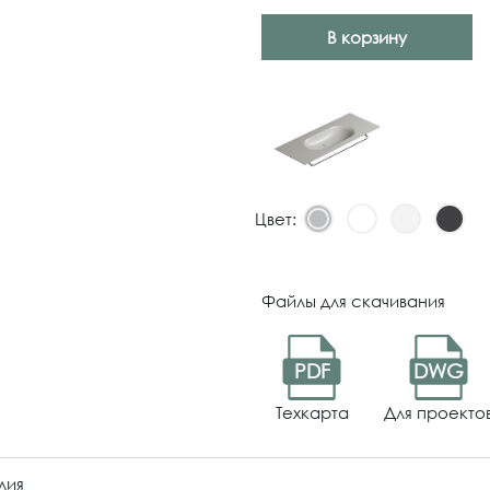
В корзину
Цвет:
Файлы для скачивания
PDF
DWG
Техкарта
Для проекто
лия