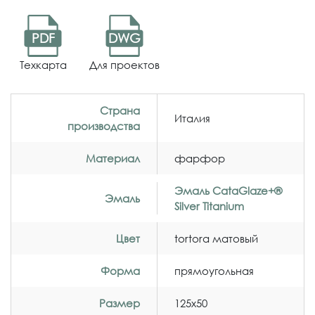
PDF
DWG
Техкарта
Для проектов
Страна
Италия
производства
Материал
фарфор
Эмаль CataGlaze+®
Эмаль
Silver Titanium
Цвет
tortora матовый
Форма
прямоугольная
Размер
125x50