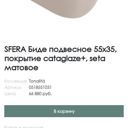
SFERA Биде подвесное 55х35,
покрытие cataglaze+, seta
матовое
Коллекция
Tonalità
Артикул
0518551031
Цена
66 880 руб.
В корзину
Купить в один клик