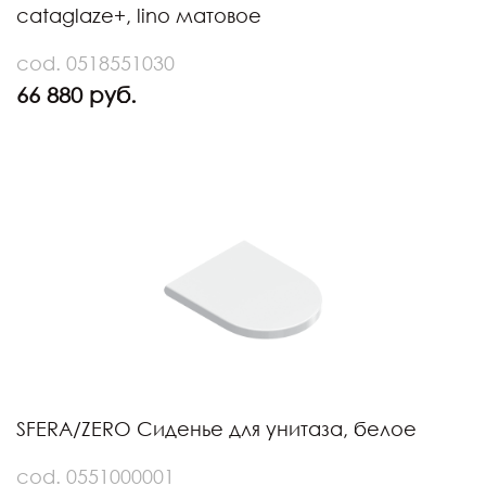
cataglaze+, lino матовое
cod. 0518551030
66 880 руб.
SFERA/ZERO Сиденье для унитаза, белое
cod. 0551000001