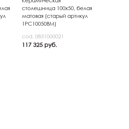
Керамическая
елая
столешница 100х50, белая
кул
матовая (старый артикул
1PC10050BM)
cod. 0831000021
117 325 руб.