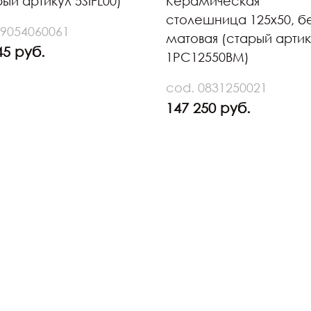
рый артикул 5SIFL00)
Керамическая
столешница 125х50, б
 9054060061
матовая (старый арти
45 руб.
1PC12550BM)
cod. 0831250021
147 250 руб.