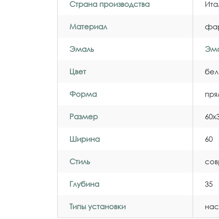
Страна производства
Ита
Материал
фа
Эмаль
Эма
Цвет
бел
Форма
пря
Размер
60x
Ширина
60
Стиль
со
Глубина
35
Типы установки
нас