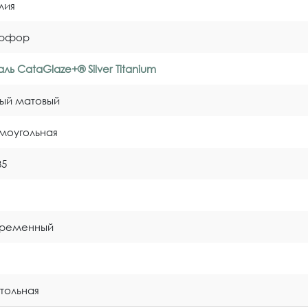
лия
рфор
ль CataGlaze+® Silver Titanium
ый матовый
моугольная
35
временный
тольная