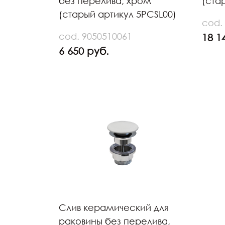
без перелива, хром
(ста
(старый артикул 5PCSL00)
cod.
cod. 9050510061
18 1
6 650 руб.
Слив керамический для
раковины без перелива,