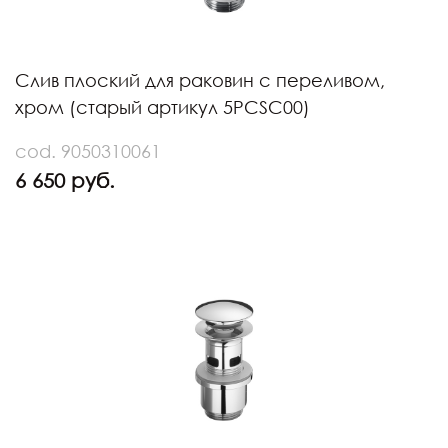
Слив плоский для раковин с переливом,
хром (старый артикул 5PCSC00)
cod. 9050310061
6 650 руб.