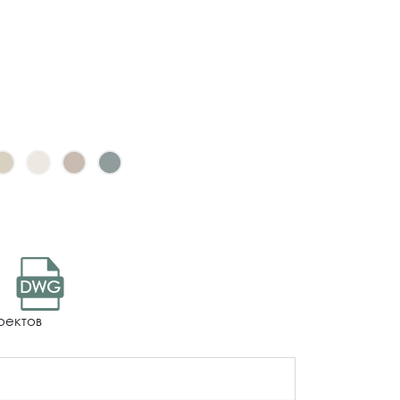
DWG
оектов