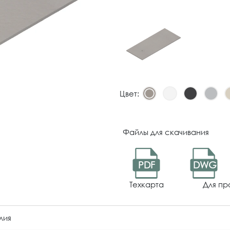
Цвет:
Файлы для скачивания
PDF
DWG
Техкарта
Для пр
лия