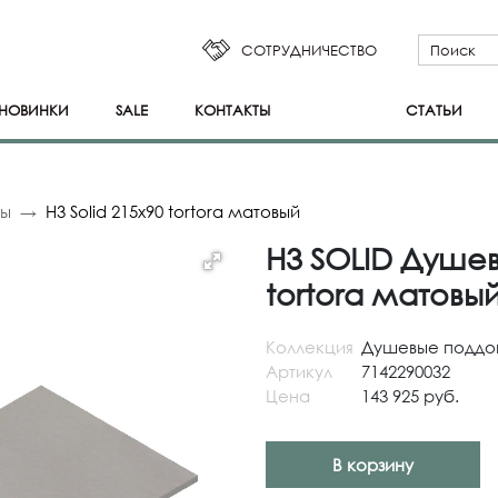
СОТРУДНИЧЕСТВО
НОВИНКИ
SALE
КОНТАКТЫ
СТАТЬИ
ны
H3 Solid 215x90 tortora матовый
H3 SOLID Душев
tortora матовы
Коллекция
Душевые поддо
Артикул
7142290032
Цена
143 925 руб.
В корзину