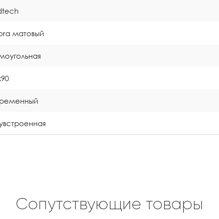
idtech
tora матовый
моугольная
x90
временный
увстроенная
Сопутствующие товары