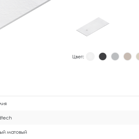
Цвет:
лия
idtech
ый матовый