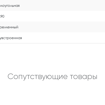
моугольная
x90
временный
увстроенная
Сопутствующие товары