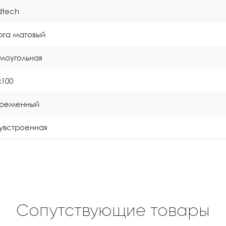
idtech
tora матовый
моугольная
x100
временный
увстроенная
Сопутствующие товары