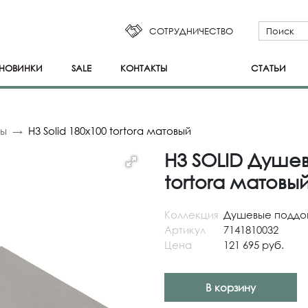
СОТРУДНИЧЕСТВО
НОВИНКИ
SALE
КОНТАКТЫ
СТАТЬИ
ны
H3 Solid 180x100 tortora матовый
H3 SOLID Душев
tortora матовы
Коллекция
Душевые поддо
Артикул
7141810032
Цена
121 695 руб.
В корзину