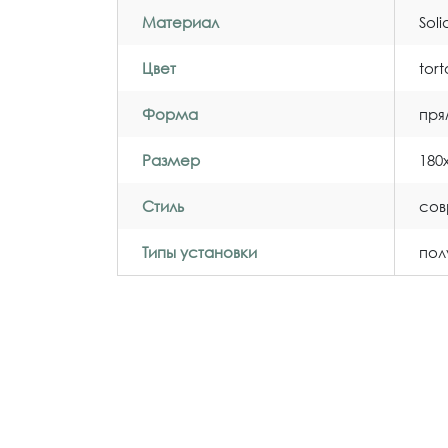
Материал
Sol
Цвет
tor
Форма
пря
Размер
180
Стиль
со
Типы установки
пол