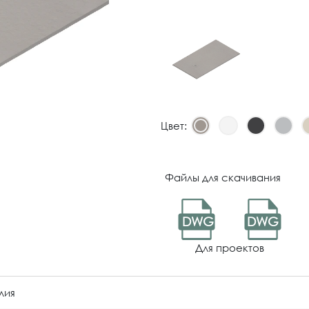
Цвет:
Файлы для скачивания
DWG
DWG
Для проектов
лия