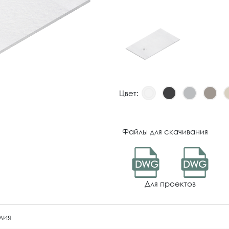
Цвет:
Файлы для скачивания
DWG
DWG
Для проектов
лия