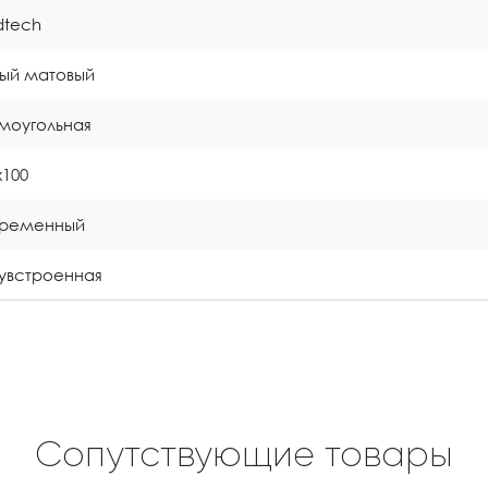
idtech
ый матовый
моугольная
x100
временный
увстроенная
Сопутствующие товары