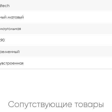
idtech
ный матовый
моугольная
x90
временный
увстроенная
Сопутствующие товары