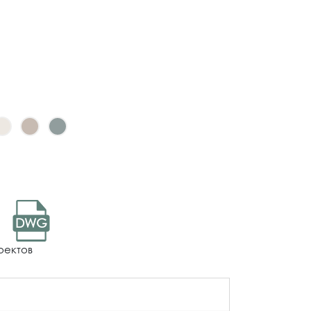
DWG
оектов