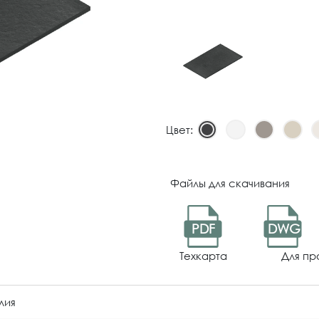
Цвет:
Файлы для скачивания
PDF
DWG
Техкарта
Для пр
лия