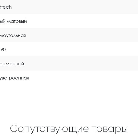
idtech
ый матовый
моугольная
x90
временный
увстроенная
Сопутствующие товары