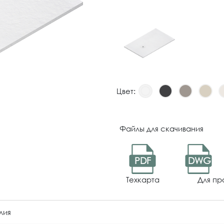
Цвет:
Файлы для скачивания
PDF
DWG
Техкарта
Для пр
лия