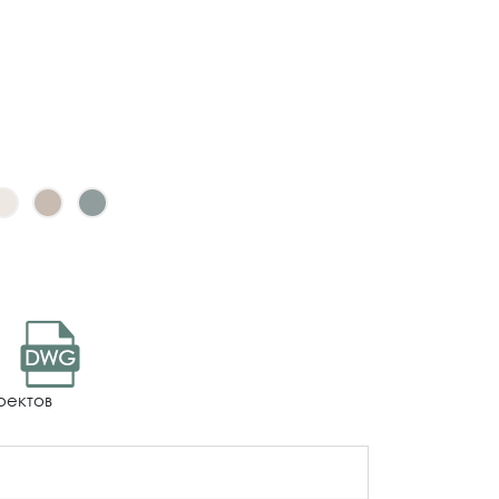
DWG
оектов