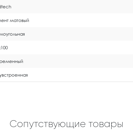
idtech
ент матовый
моугольная
x100
временный
увстроенная
Сопутствующие товары