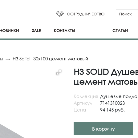
СОТРУДНИЧЕСТВО
НОВИНКИ
SALE
КОНТАКТЫ
СТАТЬИ
ны
H3 Solid 130x100 цемент матовый
H3 SOLID Душев
цемент матов
Коллекция
Душевые поддо
Артикул
7141310023
Цена
94 145 руб.
В корзину