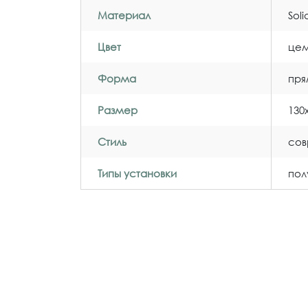
Материал
Sol
Цвет
цем
Форма
пря
Размер
130
Стиль
со
Типы установки
пол