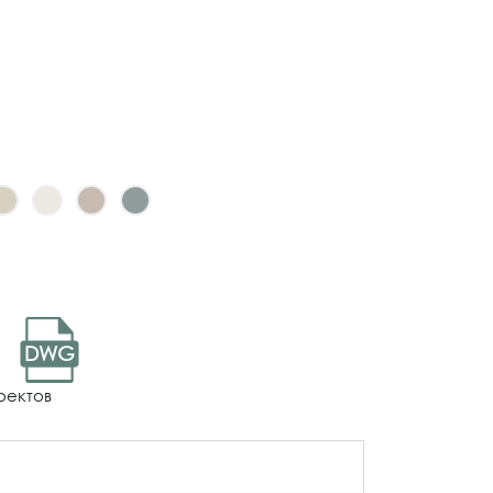
DWG
оектов