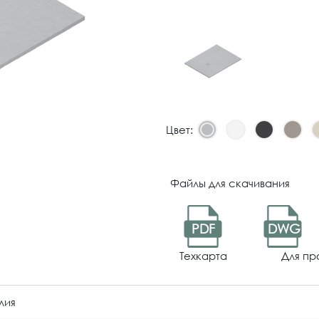
Цвет:
Файлы для скачивания
PDF
DWG
Техкарта
Для пр
лия