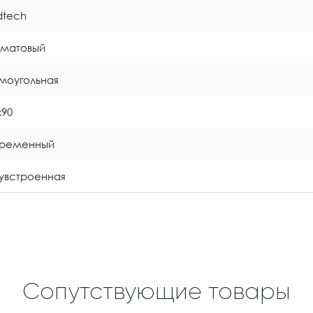
idtech
o матовый
моугольная
x90
временный
увстроенная
Сопутствующие товары