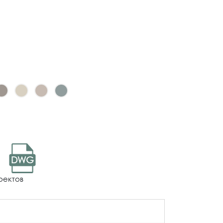
DWG
оектов