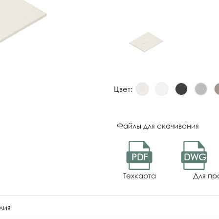
Цвет:
Файлы для скачивания
PDF
DWG
Техкарта
Для пр
лия