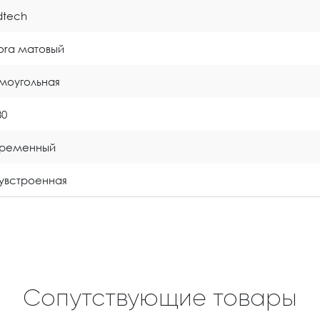
idtech
tora матовый
моугольная
80
временный
увстроенная
Сопутствующие товары