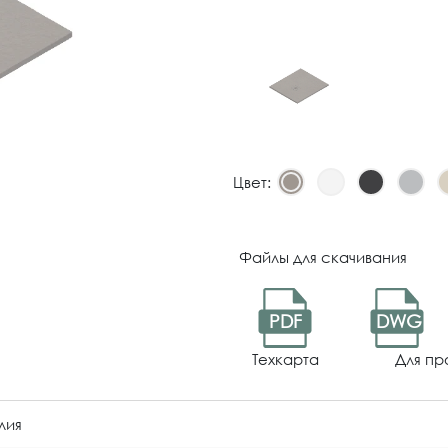
Цвет:
Файлы для скачивания
PDF
DWG
Техкарта
Для пр
лия