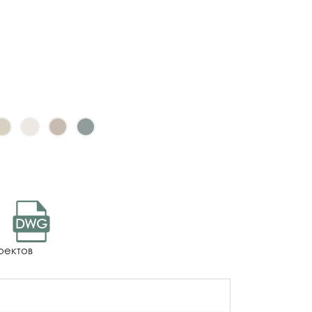
DWG
оектов