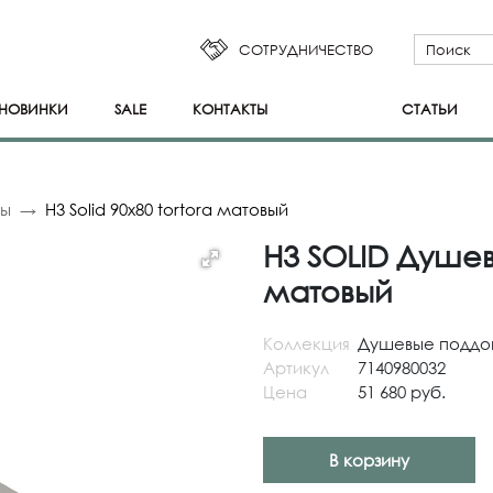
СОТРУДНИЧЕСТВО
НОВИНКИ
SALE
КОНТАКТЫ
СТАТЬИ
ны
H3 Solid 90x80 tortora матовый
H3 SOLID Душев
матовый
Коллекция
Душевые поддо
Артикул
7140980032
Цена
51 680 руб.
В корзину