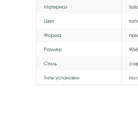
Материал
Sol
Цвет
tor
Форма
пря
Размер
90x
Стиль
со
Типы установки
пол