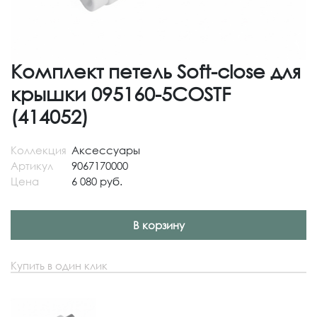
Комплект петель Soft-close для
крышки 095160-5COSTF
(414052)
Коллекция
Аксессуары
Артикул
9067170000
Цена
6 080 руб.
В корзину
Купить в один клик