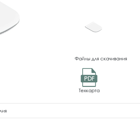
Файлы для скачивания
PDF
Техкарта
лия