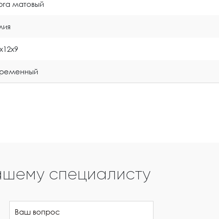
tora матовый
лия
7x12x9
временный
ашему специалисту