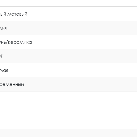
ый матовый
лия
унь/керамика
4"
глая
временный