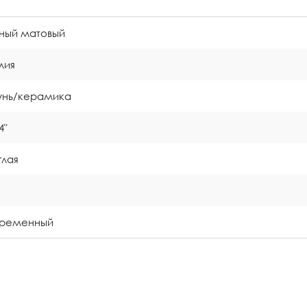
ный матовый
лия
унь/керамика
4"
глая
временный