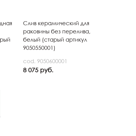
дная
Слив керамический для
раковины без перелива,
арый
белый (старый артикул
9050550001)
cod. 9050600001
8 075 руб.