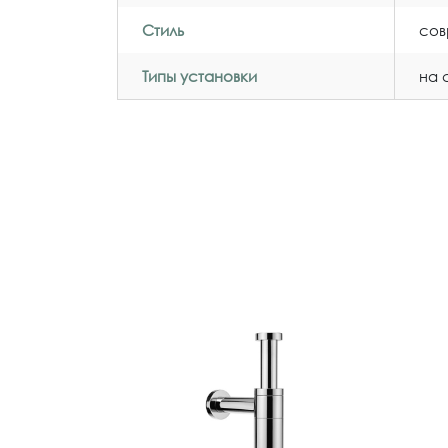
Стиль
со
Типы установки
на 