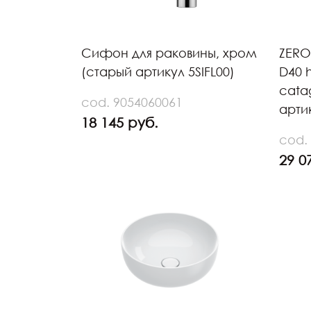
Сифон для раковины, хром
ZERO
(старый артикул 5SIFL00)
D40 
cata
cod. 9054060061
арти
18 145 руб.
cod.
29 0