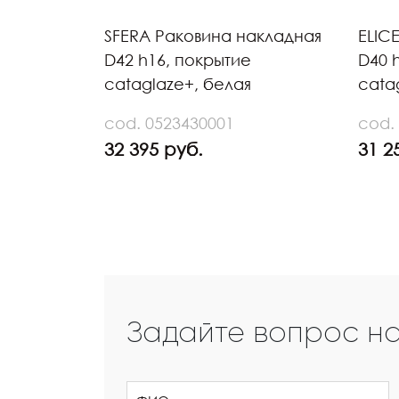
SFERA Раковина накладная
ELIC
D42 h16, покрытие
D40 
cataglaze+, белая
cata
cod. 0523430001
cod.
32 395 руб.
31 2
Задайте вопрос н