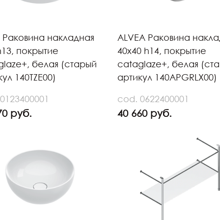
 Раковина накладная
ALVEA Раковина накла
h13, покрытие
40х40 h14, покрытие
glaze+, белая (старый
cataglaze+, белая (ст
кул 140TZE00)
артикул 140APGRLX00)
 0123400001
cod. 0622400001
70 руб.
40 660 руб.