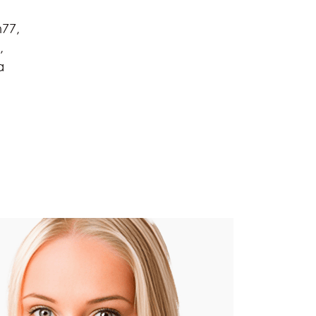
77,
,
а