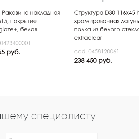
E Раковина накладная
Структура D30 116x45 h
h15, покрытие
хромированная латунь
glaze+, белая
полка из белого стекл
extraclear
 0423400001
cod. 0458120061
55 руб.
238 450 руб.
ашему специалисту