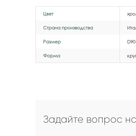
Цвет
хр
Страна производства
Ита
Размер
D90
Форма
кру
Задайте вопрос н