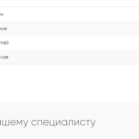
ом
лия
 h60
глая
ашему специалисту