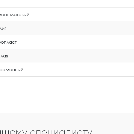
ент матовый
лия
опласт
глая
временный
ашему специалисту