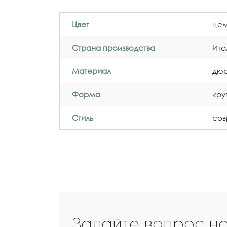
Цвет
цем
Страна производства
Ита
Материал
дюр
Форма
кру
Стиль
со
Задайте вопрос н