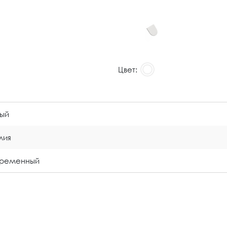
Цвет:
ый
лия
временный