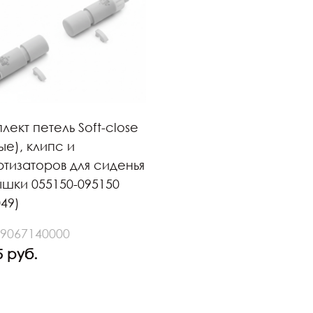
лект петель Soft-close
ые), клипс и
тизаторов для сиденья
ышки 055150-095150
049)
 9067140000
5 руб.