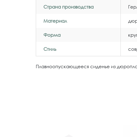
Страна производства
Гер
Материал
дюр
Форма
кру
Стиль
со
Плавноопускающееся сиденье из дюроплас