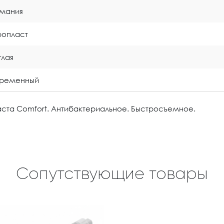
мания
опласт
глая
временный
та Comfort. Антибактериальное. Быстросъемное.
Сопутствующие товары