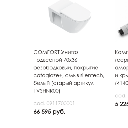
COMFORT Унитаз
Комп
подвесной 70х36
(сер
безободковый, покрытие
амор
cataglaze+, смыв silentech,
и кр
белый (старый артикул
(414
1VSHNR00)
cod.
cod. 0911700001
5 22
66 595 руб.